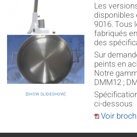
Les version
disponibles 
9016. Tous 
fabriqués en
des spécific
Sur demande
peints en ac
Notre gamme
DMM12 ; DM
Spécificatio
[SHOW SLIDESHOW]
ci-dessous
Voir broch