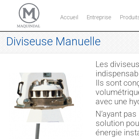
Accueil
Entreprise
Produit
Diviseuse Manuelle
Les diviseu
indispensabl
Ils sont con
volumétrique
avec une hyd
N’ayant pas 
solution pour
énergie inst