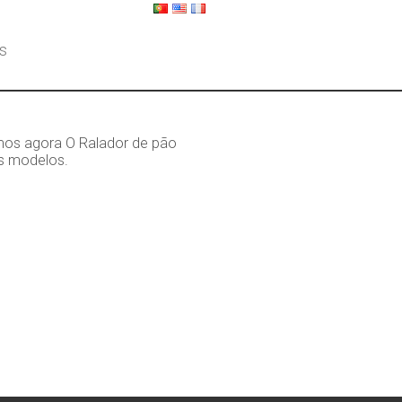
s
emos agora O Ralador de pão
is modelos.