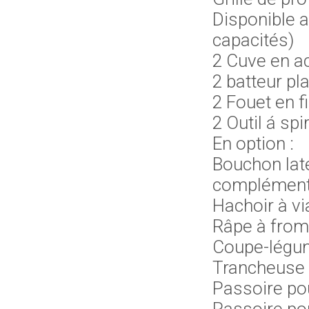
Disponible a
capacités)
2 Cuve en ac
2 batteur pl
2 Fouet en fi
2 Outil á spi
En option :
Bouchon laté
complémenta
Hachoir à v
Râpe à fro
Coupe-légu
Trancheuse
Passoire po