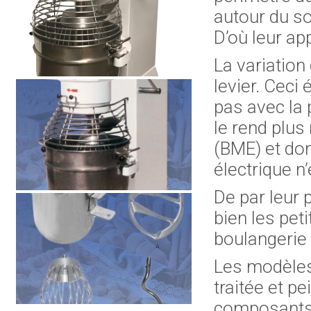
autour du sol
D’où leur app
La variation
levier. Ceci
pas avec la 
le rend plu
(BME) et do
électrique n’
De par leur
bien les pet
boulangerie 
Les modèles 
traitée et p
composants 