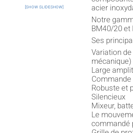
acier inoxyd
[SHOW SLIDESHOW]
Notre gamme
BM40/20 et
Ses principa
Variation de
mécanique)
Large amplit
Commande de
Robuste et p
Silencieux
Mixeur, batte
Le mouvemen
commandé pa
Grille de pr